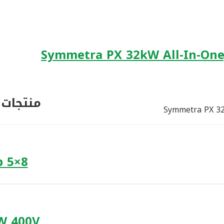
Symmetra PX 32kW All-In-One,
منتجات 
Symmetra PX 32
p 5×8
W 400V