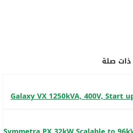
ذات صلة
Galaxy VX 1250kVA, 400V, Start u
Symmetra PX 32kW Scalable to 96k