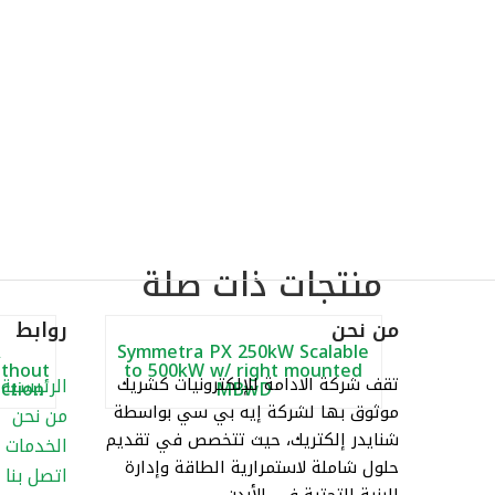
منتجات ذات صلة
من نحن
روابط
A
Symmetra PX 250kW Scalable
ithout
to 500kW w/ right mounted
تقف شركة الادامة للإلكترونيات كشريك
الرئيسية
ction
MBwD
موثوق بها لشركة إيه بي سي بواسطة
من نحن
شنايدر إلكتريك، حيث تتخصص في تقديم
الخدمات
حلول شاملة لاستمرارية الطاقة وإدارة
اتصل بنا