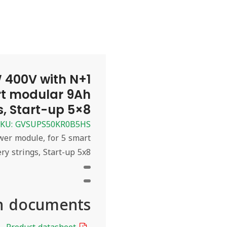
 400V with N+1
rt modular 9Ah
s, Start-up 5×8
SKU: GVSUPS50KR0B5HS
er module, for 5 smart
ry strings, Start-up 5x8
n documents