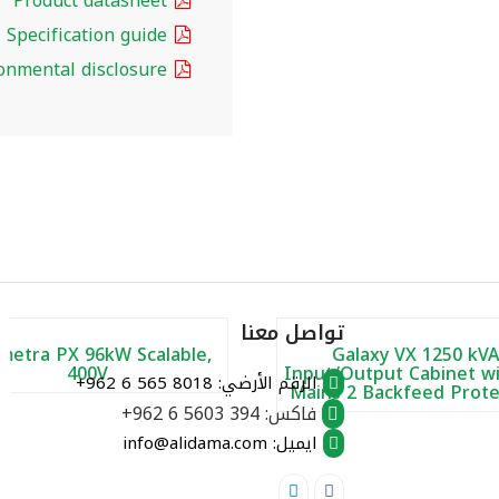
Product datasheet
Specification guide
onmental disclosure
تواصل معنا
metra PX 96kW Scalable,
Galaxy VX 1250 kV
400V
Input/Output Cabinet w
الرقم الأرضي:
+962 6 565 8018
Mains 2 Backfeed Prote
فاكس:
+962 6 5603 394
ايميل: info@alidama.com