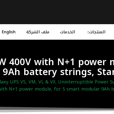
المنتجات
الخدمات
ملف الشركة
English
W 400V with N+1 power m
9Ah battery strings, Sta
laxy UPS VS, VM, VL & VX
Uninterruptible Power S
,
ith N+1 power module, for 5 smart modular 9Ah bat